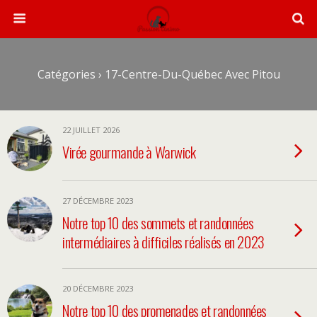
Catégories ›
17-Centre-Du-Québec Avec Pitou
22 JUILLET 2026
Virée gourmande à Warwick
27 DÉCEMBRE 2023
Notre top 10 des sommets et randonnées
intermédiaires à difficiles réalisés en 2023
20 DÉCEMBRE 2023
Notre top 10 des promenades et randonnées