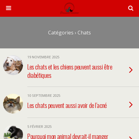
Catégories ›
Chats
19 NOVEMBRE 2025
Les chats et les chiens peuvent aussi être
diabétiques
10 SEPTEMBRE 2025
Les chats peuvent aussi avoir de l’acné
5 FÉVRIER 2025
Pourquoi mon animal devrait-il manger