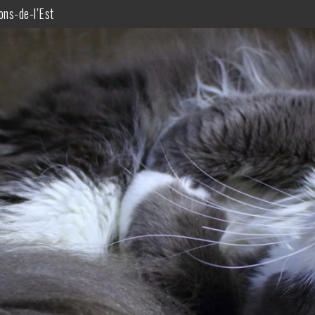
ons-de-l’Est
Partie 2 de 2) – De Saint-Ulric à Berthier-sur-Mer
Partie 1 de 2) – De La Pocatière à Saint-Ulric
 fin de semaine