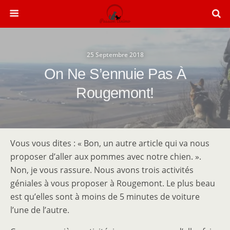
25 Septembre 2018
On Ne S’ennuie Pas À
Rougemont!
Vous vous dites : « Bon, un autre article qui va nous
proposer d’aller aux pommes avec notre chien. ».
Non, je vous rassure. Nous avons trois activités
géniales à vous proposer à Rougemont. Le plus beau
est qu’elles sont à moins de 5 minutes de voiture
l’une de l’autre.